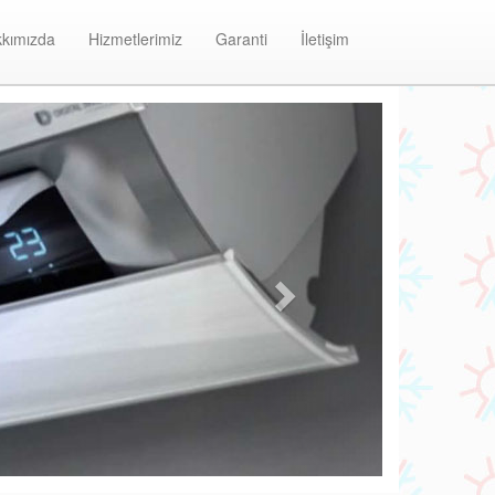
kımızda
Hizmetlerimiz
Garanti
İletişim
Next
Aydınevler Baymak Klima Bakım ve Onarım Merke