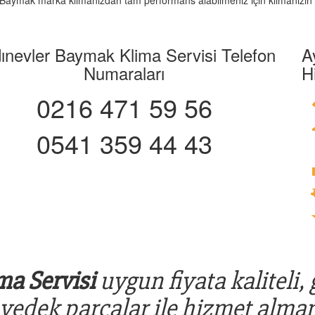
iz. Baymak marka klimanızdan tam performans alabilmeniz için klimanızın 
ınevler Baymak Klima Servisi Telefon
A
Numaraları
H
0216 471 59 56
0541 359 44 43
a Servisi
uygun fiyata kaliteli,
 yedek parçalar ile hizmet alman