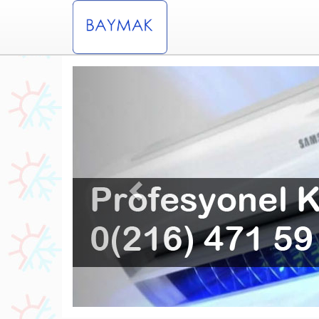
Previous
dınevler Baymak Klima Servisi