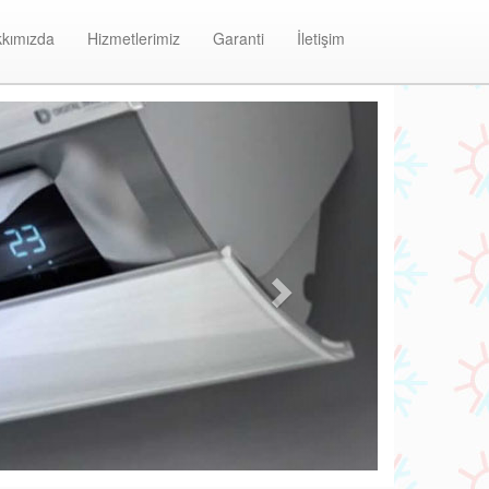
kımızda
Hizmetlerimiz
Garanti
İletişim
Next
übaba Baymak Klima Bakım ve Onarım Merkezi