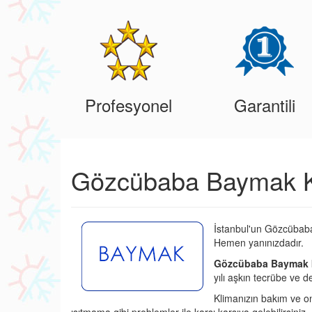
Profesyonel
Garantili
Gözcübaba Baymak Kl
İstanbul'un Gözcübaba
Hemen yanınızdadır.
Gözcübaba Baymak k
yılı aşkın tecrübe ve d
Klimanızın bakım ve o