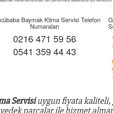
iz. Baymak marka klimanızdan tam performans alabilmeniz için klimanızın 
cübaba Baymak Klima Servisi Telefon
G
Numaraları
S
0216 471 59 56
0541 359 44 43
a Servisi
uygun fiyata kaliteli,
 yedek parçalar ile hizmet alman