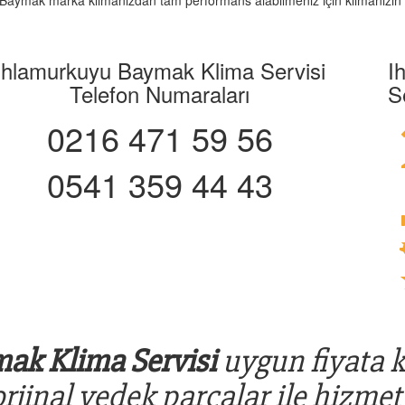
iz. Baymak marka klimanızdan tam performans alabilmeniz için klimanızın 
Ihlamurkuyu Baymak Klima Servisi
I
Telefon Numaraları
S
0216 471 59 56
0541 359 44 43
ak Klima Servisi
uygun fiyata ka
rjinal yedek parçalar ile hizmet