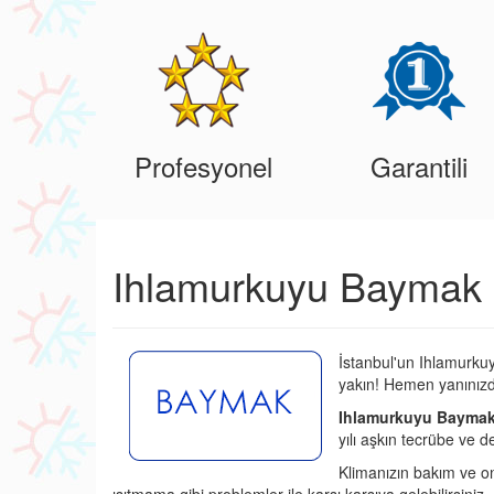
Profesyonel
Garantili
Ihlamurkuyu Baymak K
İstanbul'un Ihlamurku
yakın! Hemen yanınızd
Ihlamurkuyu Baymak 
yılı aşkın tecrübe ve d
Klimanızın bakım ve o