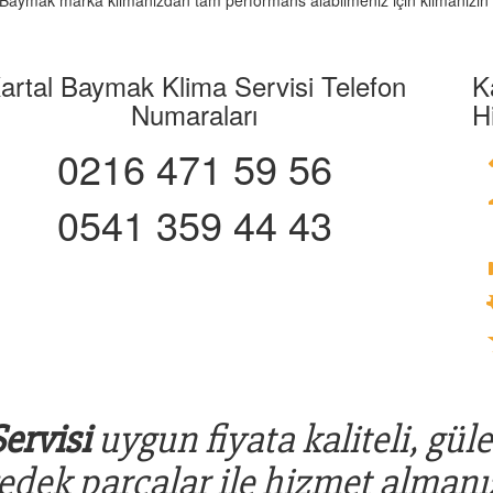
iz. Baymak marka klimanızdan tam performans alabilmeniz için klimanızın 
artal Baymak Klima Servisi Telefon
K
Numaraları
H
0216 471 59 56
0541 359 44 43
ervisi
uygun fiyata kaliteli, gül
yedek parçalar ile hizmet almanız