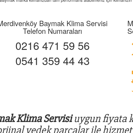
iz. Baymak marka klimanızdan tam performans alabilmeniz için klimanızın 
Merdivenköy Baymak Klima Servisi
M
Telefon Numaraları
S
0216 471 59 56
0541 359 44 43
ak Klima Servisi
uygun fiyata ka
rjinal yedek parçalar ile hizmet