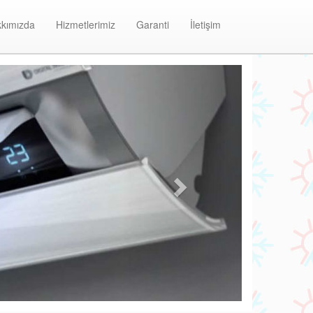
kımızda
Hizmetlerimiz
Garanti
İletişim
Next
Merdivenköy Baymak Klima Bakım ve Onarım Merk