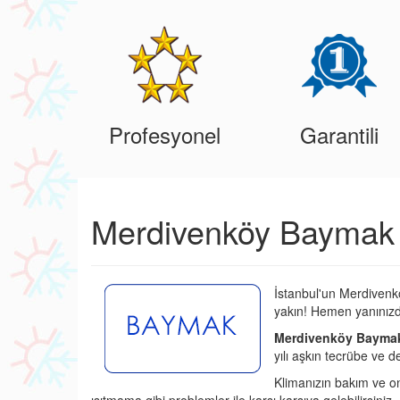
Profesyonel
Garantili
Merdivenköy Baymak 
İstanbul'un Merdivenk
yakın! Hemen yanınızd
Merdivenköy Baymak 
yılı aşkın tecrübe ve d
Klimanızın bakım ve o